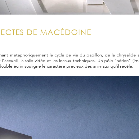
TECTES DE MACÉDOINE
nant métaphoriquement le cycle de vie du papillon, de la chrysalide à 
l'accueil, la salle vidéo et les locaux techniques. Un pôle "aérien" (
double écrin souligne le caractère précieux des animaux qu'il recèle.